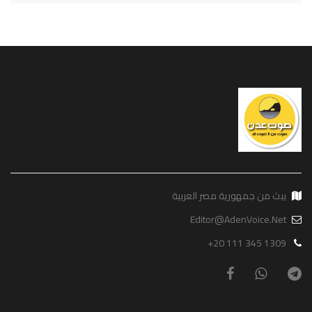
يبث من جمهورية مصر العربية
Editor@AdenVoice.Net
+20 111 345 1309