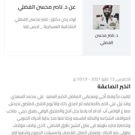
g
عن د. ناصر محسن الفضلي
l
e
لواء ركن دكتور : ناصر محسن الفضلي
N
الملحقية العسكرية _ اديس ابابا
a
د. ناصر محسن
v
الفضلي
i
g
a
t
i
الخميس, 13 مايو 2021 - 10:19 م
o
الخبر الصاعقة
n
​تلقيت نبأ وفاة أخي وصديقي المناضل الكبير العميد علي محمد السعدي
وقد نزل علي الخبر كالصاعقه لم اصدق ذلك وانا يوم الاثنين الماضي ندردش
معا ع الواتس آب آه آه آه يادنيا رحل الاخ والصديق الوفي رفيق دربي صاحب
المواقف الشجاعه والنكته الباسمه وكنا معا منذ بداية الحراك الجنوبي
وتحاصرنا فتره طويله في منزل الشيخ طارق الفضلي الذي وقف موقف
بطولي مع الحراك وتعرض المنزل للقصف ولمسيلات الدموع وقضينا ايام