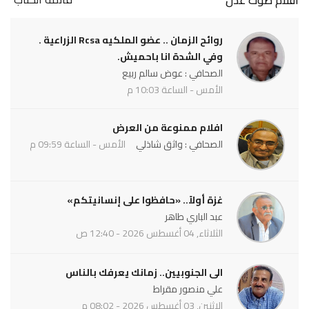
أقلام صوت عدن
روائح الزمان .. عضو الملكيه Rcsa الزراعية .
وفي الشدة انا باحميش.
الصحافي : عوض سالم ربيع
الأمس - الساعة 10:03 م
افلام ممنوعة من العرض
الصحافي : واثق شاذلي
الأمس - الساعة 09:59 م
غزة أولاً.. «حافظوا على إنسانيتكم»
عبد الباري طاهر
الثلاثاء, 04 أغسطس 2026 - 12:40 ص
الى الجنوبيين.. زمانك يعرفك بالناس
علي منصور مقراط
الاثنين, 03 أغسطس 2026 - 08:02 م