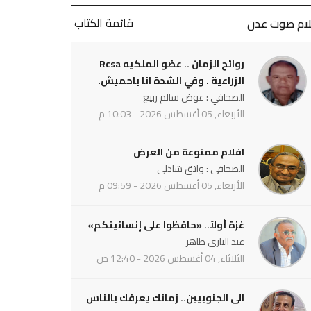
قائمة الكتاب
لام صوت عدن
روائح الزمان .. عضو الملكيه Rcsa
الزراعية . وفي الشدة انا باحميش.
الصحافي : عوض سالم ربيع
الأربعاء, 05 أغسطس 2026 - 10:03 م
افلام ممنوعة من العرض
الصحافي : واثق شاذلي
الأربعاء, 05 أغسطس 2026 - 09:59 م
غزة أولاً.. «حافظوا على إنسانيتكم»
عبد الباري طاهر
الثلاثاء, 04 أغسطس 2026 - 12:40 ص
الى الجنوبيين.. زمانك يعرفك بالناس