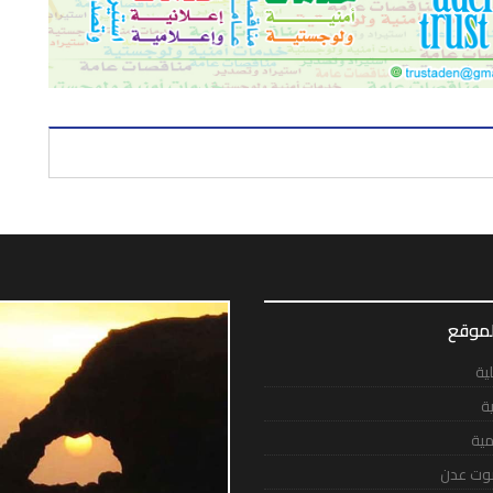
لموقع
لية
ية
مية
وت عدن