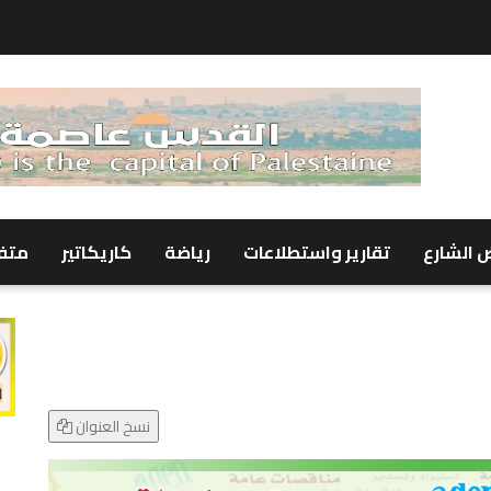
 الشارع
تقارير واستطلاعات
رياضة
كاريكاتير
متف
نسخ العنوان