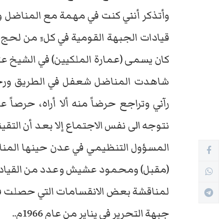
وأتذكر أنني كنت في مهمة مع المناضل وا
قيادات الجبهة القومية في كلٍّ من لحج 
كان يسمى (عمارة الملكيين) في الشيخ ع
شاهدت المناضل شعفل في الطريق ورجعتُ
رآني وتراجع حرضاً منه ألا أراه، حرصاً ع
نتوجه الى نفس الاجتماع إلا بعد أن التقين
المسؤول التنظيمي في عدن حينها المنا
(مقبل) ومحمود عشيش وعدد من القيادا
لمناقشة بعض الانقسامات التي حصلت في 
جبهة التحرير في يناير من عام 1966م..