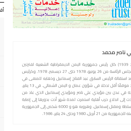
أق
لي ناصر محمد
علي ناصر محمد الحسني (ولد 1939) كان رئيس جمهورية اليمن الديمقراطية الشعبية لفترتين
رئاسيتين. حيث عمل كرئيس مجلس الرئاسة من 26 يونيو، 1978 حتى 27 ديسمبر، 1978. وكرئيس
هورية في أبريل 1980 بعد استقالة الرئيس السابق عبد الفتاح إسماعيل وذهابه للمنفى في
موسكو. اتخذ علي ناصر محمد موقفًا أقل تدخلا في شؤون عمان و اليمن الشمالي. في 13 يناير،
سلحة في عدن بين مؤيدي علي ناصر ومؤيدي إسماعيل الذي عاد من
أدت إلى اندلاع حرب أهلية استمرت لمدة شهر أدت بدورها إلى إصابة
الآلاف و إبعاد علي ناصر من السلطة ومقتل إسماعيل. وهروبه هو و 6000 شخص إلى الجمهورية
بريل، 1980 وحتى 24 يناير، 1986.