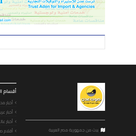
أقسام ا
أخبار مح
أخبار عرب
أخبار عال
يبث من جمهورية مصر العربية
أقلام ص