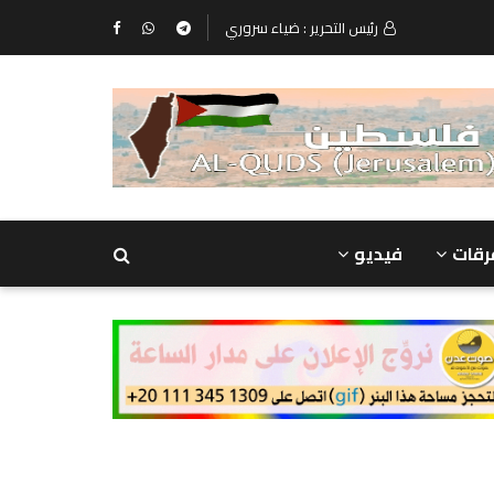
رئيس التحرير : ضياء سروري
رقات
فيديو