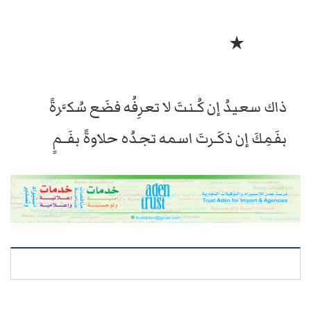
★
ذاك سعيدُ إن كُـنتَ لا تعرِفُه فضَع سُكَّرةً
بفَمِكَ إن ذكَـرتَ اسمه تجدُه حلاوةً بفَـمٍ