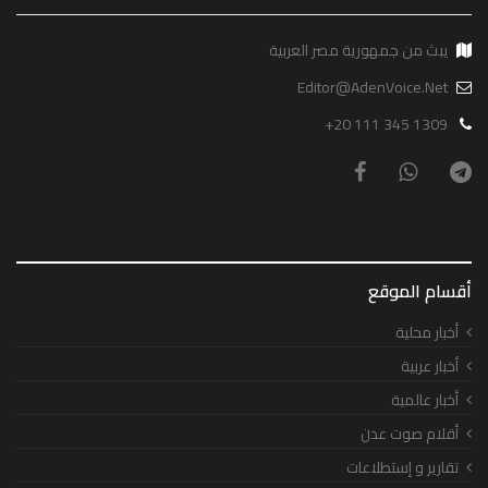
يبث من جمهورية مصر العربية
Editor@AdenVoice.Net
+20 111 345 1309
أقسام الموقع
أخبار محلية
أخبار عربية
أخبار عالمية
أقلام صوت عدن
تقارير و إستطلاعات