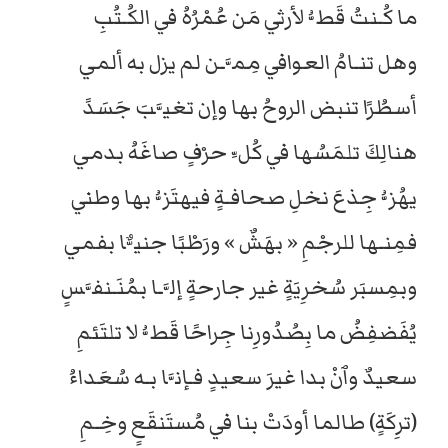
ما كُـنتُ قَطُّ لأرثي مَن عُمْرُهُ في الكُـتُبِ
وهل تنـامُ العوافي مِمَّـن لم يزل به ألمي
أسطُرًا تنبض الروحُ بها وإن تغيَّبَ جَسَدً
هنالِكَ تلمَسُها في كُلِّ حرْفٍ صاغَهُ بدمي
يهُزُّ جِذعَ نخلِ صحافـةٍ فيهتَزُّ بها وطني
فمِنـها للرجْمِ « بهَشٌ » ورَطْبًا جنيٌّا بفمي
وبمِسبَر سُخرِيَةٍ غير جارحةٍ إلَّـا بمُنَـنفَّسٍ
يُفَضفِضُ ما بِصُدُورِنا جِراحًا قَطُّ لا تلتَئمِ
سعيدٌ وٱنْ بدا غيرَ سعيدٍ فـإنَّا بـه سُعَداءُ
(ترِكَةٍ) طالما أودَتْ بنا في مُستَنقَعٍ وخِـمِ