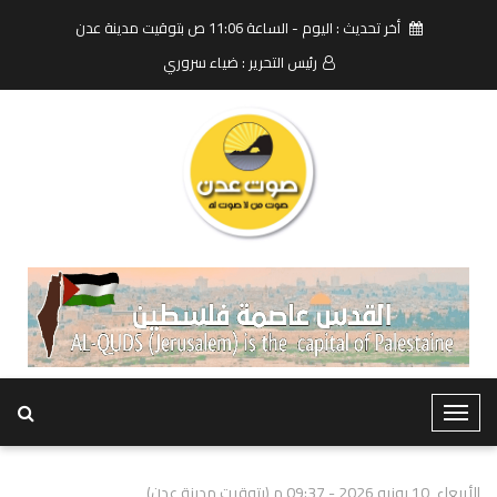
أخر تحديث : اليوم - الساعة 11:06 ص بتوقيت مدينة عدن
رئيس التحرير : ضياء سروري
T
o
g
الأربعاء, 10 يونيو 2026 - 09:37 م (بتوقيت مدينة عدن)