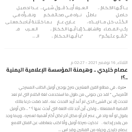
يــا أيَُـهـا الحُـكـامُ .. الـعــربلا أُريــدُ قَــولَ شَـيـئٍ... عــدا تحصـيـل
حـاصـلِ بـاطـلْ نــراه فـي صحـائـفـكـم ونـقــرأُه فـي
الـكُـتُـب كـل مــا اريــدُه ، عــاريَ عــارٍ بـمـا كـتَبَـتـهُ أيـاديـكـمعـلـى
رحْـبِ الـفـضـاء والشـاهِــدُ رَبْيـا أيـهـا الـحُـكـامُ .. الـعــرب فـ
*تُـفُــو عـلَـيكُـم*! *يـا أيـهـا الـحـكـامُ .. الـ ...
الثلاثاء, 16 نوفمبر 2021 - 02:27 م
عصام خليدي .. وهيمنة المؤسسة الإعلامية اليمنية
..؟!
▪️مرة ، في مطلع القرن العشرين صرخ يوجين أونيل الكاتب المسرحي
الأمريكي " لقد جن جنوني من طول ما استخدمت لغة الكلام التي لم تعد
تتحدث إلا عن الشيئ الذي لم أعد أريد التحدث عنه ، لقد ضقت ذرعا بتللك
القضية المفتعلة .. ولكن، أين أجد تلك اللغة التي أبحث عنها ؟ " .. كان أونيل
يقول لو أنه ولد في عصر آخر أو مكان آخر لكان أكثر أهمية لعصره ، وربما وجد
من يقدر إبداعه . تذكرت صرخة أونيل وأنا اكتب بتعاطف عن الفنان اللامع
عصام خليدي وجيله من الفنانين وقد اس ...