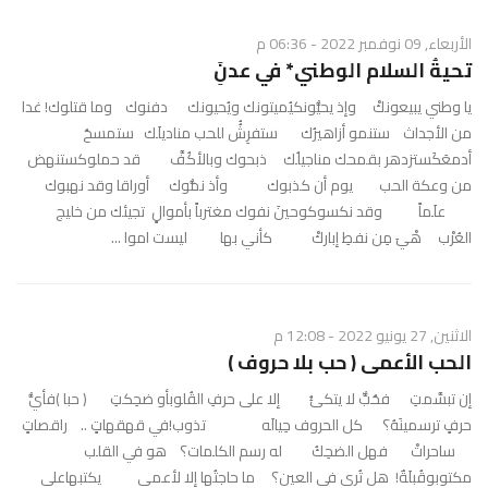
الأربعاء, 09 نوفمبر 2022 - 06:36 م
تحيةُ السلام الوطني* في عدنَِ
يا وطني يبيعونكْ وإذ يحيُّونكيُميتونك ويُحيونك دفنوك وما قتلوك! غدا
من الأجداث ستنمو أزاهيرُك ستفرِشُُ للحب مناديلَك ستمسحُ
أدمعَكَستزدهر بقمحك مناجيلُك ذبحوك وبالأكُفَّ قد حملوكستنهض
من وعكة الحب يوم أن كذبوك وأذ نمُّوك أوراقا وقد نهبوك
علَماً وقد نكسوكوحينَ نفوك مغترباً بأموالٍ تجيئك من خليج
العُرْب هْيَ مِن نفطِ إباركْ كأني بها ليست اموا ...
الاثنين, 27 يونيو 2022 - 12:08 م
الحب الأعمى ( حب بلا حروف )
إن تبسَّمتِ فحُبٌّ لا يتكئُ إلا على حرفِ القُلوبأو ضحِكتِ ( حبا )فأيُّ
حرفٍ ترسمينَهُ؟ كل الحروف حِيالَه تذوب!في قهقهاتٍ .. راقصاتٍ
ساحراتْ فهل الضحِكُ له رسم الكلمات؟ هو في القلب
مكتوبوقُبلَةٌ! هل تُري في العين؟ ما حاجتُها إلا لأعمى يكتبهاعلى