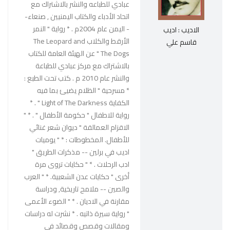
عبادي للطباعه والنشر بالاشتراك مع
اتحاد الأدباء والكتاب اليمنيين , صنعاء-
- اليمن عام 2004م . * رواية " النمر
الاديب : اديب
الأرقط والكلاب The Leopard and
قاسم علي
The Dogs " عن الهيئة العامة للكتاب
بالاشتراك مع مركز عبادي للطباعة
والنشر عام 2010 م . كتب تحت الطبع :
* مسرحية " الظلام يضيئ بما فيه
الكفاية Light of The Darkness " . *
رواية للاطفال " حكومة الأطفال " . * "
الاقزام العمالقة " ديوان شعر غنائي
للأطفال. المخطوطات : * " يوميات
اديب في برلين -- مذكرات الطريق "
ادب الرحلات . * " حكايات تروى مرة
أخرى " حكايات عدن الشعبية. * " العرب
والصين -- ملامح تاريخية, ودراسة
مقارنة في الاديان . * " الضوء الأعمى
" رواية سيرة ذاتيه . * نشرت له دراسات
ومقالات وقصص وقصائد في