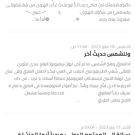
خدَّيكِفضَمَمتُكِ بَينَ جَناحَيَّ بِمـا لَـذَّ لِيوعَبَـبتُ عَذْبَ الهَـوى من شفَـتَيكِورَنَـى
بِمَسمَعيَّ من شدْوُكِ لِلهـوى: يا *« حبيبي »*
فغَدَوتُ مِلكَ يدَيكِ 🌹.. 🟢أبَداً ما ...
الخميس, 18 مايو 2023 - 11:46 ص
وللشمسِ حديثٌ آخر
انا الشرقُ وهجُ الشُمسِ، ما لم أكن لهانَ بريقيونورُ العِلمِ عندي فنُوري
مُلتقَى شُعَبِِ الطـريقِوعيني أحرقت في الغربِِ فِكَـرَ الضلالِ العتيقِ وفي عيني
ترى لهفةَ الآسي لاستغـاثاتِ الغريقِفلِمَ تصطكُّ أسنانك يا غربُ .. من ذاك
الحريقِما الذي فتَّحَ عينيكَ وهْناً ، غيرُ أضواءِ الشروقِعندنا في الشرقِ يا صاح لا
نعـرفُ بـابـاً للعقوقِ قدحملنا ومشينا مِشعلَ
التاريخِ نِبراسَ الطريقِ ...
الأحد, 15 يناير 2023 - 03:04 م
رسالة إلى المجتمع الدولي : مرحباً أيها الحزنُ ( في