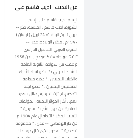
g
عن الاديب : اديب قاسم علي
l
e
الإسم: اديب قاسم علي . إسم
N
الشهرة: اديب قاسم . الجنسية: ذكر --
a
عربي تاريخ الولادة: 24 ابريل ( نيسان )
v
1947م . مكان الولادة: عدن --
i
الجنوب العربي. التحصيل الدراسي :
g
G.C.E.عبر جامعة كامبردج , لندن 1966
a
م عقب نيل شهادة الثانوية العامة.
t
النشاط المهني : * عضو اتحاد الأدباء
i
والكناب اليمنيين . * عضو منظمة
o
الصحفيين اليمنيين . * عضو لجنة
n
التحكيم. لجائزة المرحوم هائل سعيد
انعم. , أكبر الجوائز اليمنية. المؤلفات
الصادرة عن دور النشر : * مسرحية "
الثعلب المكار " للأطفال عام 1984 م
عن دار الهمداني -- عدن . * مجموعة
قصصية " العجوز الذي قال : وداعا !