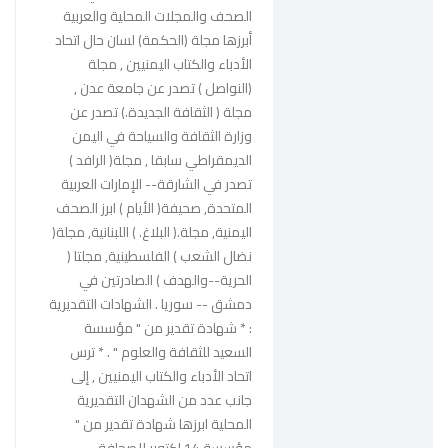
الصحف والمجلات المحلية والعربية
أبرزها مجلة (الحكمة) لسان حال اتحاد
الأدباء والكتاب اليمنيين , مجلة
(النواصل ) تصدر عن جامعة عدن ,
مجلة ( الثقافة الجديدة.) تصدر عن
وزارة الثقافة والسياحة في اليمن
الديمقراطي سابقا , مجلة( الرافد )
تصدر في الشارقة-- الإمارات العربية
المتحدة, صحيفة( الأيام ) ابرز الصحف
اليمنية, مجلة.( البلاغ. ) اللبنانية, مجلة(
نضال الشعب ) الفلسطينية, مجلتا (
الحرية--والهدف ) الصادرتين في
دمشق -- سوريا . الشهادات التقديرية
: * شهادة تقدير من " مؤسسة
السعيد للثقافة والعلوم " . * ترس
اتحاد الأدباء والكتاب اليمنيين , إلى
جانب عدد من الشهدان التقديرية
المحلية ابرزها شهادة تقدير من "