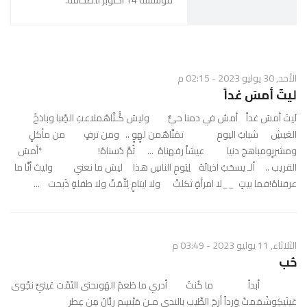
مؤسسة 14 اكتوبر للصحافة.
الأحد, 30 يوليو 2023 - 02:15 م
ليتٓ أمسَ غداً
لَيتَ أمسَ غداً أمسُ في دمنا حيٌّ وليسَ كُُـنَّاهُملاعبُ الصًِبا وباذخُ
العَيشِ شبابُ اليومِ تمَنَّاهُمن لهٍوٍ .. ومن ترفٍ من مأكلٍ
ومشربٍومباهجَ دنيا عيشاً رفهناهُ ... ثُمَّ دُسناهُ! *أمسَ
القريب .. ألـ يسحَبُ اذيالَهُ لِيَومِ الناسِ هذا ليسَ ما نعني وليتَ أنَّا ما
عرفناهُ!فما بيتٍ __لا امرأةٍ ثكلتْ ولا ايتامٍ يُتِّمَتْ ولا طفلةٍ ذُبحت ...
الثلاثاء, 11 يوليو 2023 - 03:49 م
حُب
أبداً ما كُنتُ أدري ما طَعمُ الهَوىحتى التَقَت عَينيَّ نجْوى
عَينَيكِوشَمَمتُ وَرداً أرِجَ الطِّيبِ بالندى مـن مَبْسِمٍ ريًَانَ مِن عِطرِ