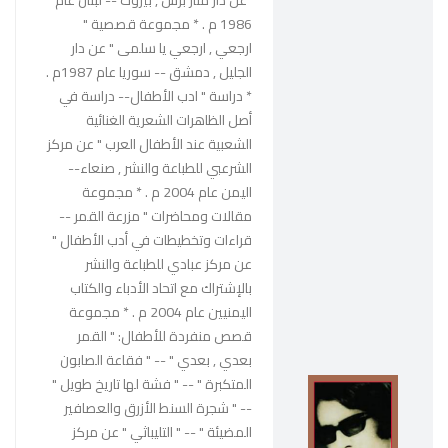
"عن دار منار برس , بيروت -- لبنان عام
1986 م . * مجموعة قصصية "
ارجعي , ارجعي يا سلمى " عن دار
الجليل , دمشق -- سوريا عام 1987م .
* دراسة " ادب الأطفال-- دراسة في
أصل الظاهرات الشعرية الغنائية
الشعبية عند الأطفال العرب " عن مركز
الشرعبي للطباعة والنشر , صنعاء--
اليمن عام 2004 م . * مجموعة
مقالات ومحاضرات " مزرعة القمر --
قراءات وتخطيطات في أدب الأطفال "
عن مركز عبادي للطباعة والنشر
بالإشتراك مع اتحاد الأدباء والكتاب
اليمنيين عام 2004 م . * مجموعة
قصص منفردة للأطفال: " القمر
بعدي , بعدي " -- " فقاعة الصابون
المتكبرة " -- " فشة لها تاريخ طويل "
-- " شجرة السنط الأزرق والعصافير
المضيئة " -- " التليباثي " عن مركز