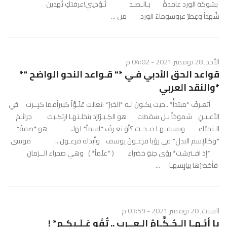
بشوكة الورد عامدةً بـالـصـد تُـؤذيني!عرفتكِ تُهدين
شُهداً وعِطرَ عروسوماءَ الورد من ...
الأحد, 28 نوفمبر 2021 - 04:02 م
قواعد الحق الأدبي فـي *" قـواعد النحو الواضح "*
*والنقد العربي
أتعـرفُ *مبتدأًً* ..حيث يكـون لـه *الخبرُ* :تعالت عُلُـوَّاً كبيراًفما كبِــرت في
الأعـيـنِ شموخاً بـل سقطت هو الكِـبـرُ!إذ بنخلـتهـا ارتكـبت جرائـمَ
الـتملُّك وبسيفـهـا ذبـحـت ؟أوَ تعـرفُ *اسماً* لها.. هو *صفةٌ*
*وكالإسم البدل* في رؤيا فرعـونَ يوسف وأبدله فرعـون .. موسى
*إذ افـترشت* رؤى جنةٍ خضراء ( *علَماً* ) وهي صحراء الــزمانِ
فأخضرُها بيابِسهـا ...
السبت, 20 نوفمبر 2021 - 03:59 م
يا أيُّـهـا الـحُـكَّـامُ الـعــرب .. تُفُو عَـلَـيكـم* !