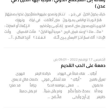
عدن )
كيفَ يكونُ الحُزنُ في بلـدٍ .. تـنـامُ وتصحو عليهوالمتفرِّجونَ غدَوا بصمتِهُمُ
هُمُ الـوبـاءُ !والناس يمـوتـونَ متى أظلَمَت في ليلِكَ ونهارِك
الكهـربـاءُويصحون متى الصحو يُمَـأمِـئ وتُحاكيهِ الـبَِـبَّغاءُ أو العنزاتُ :
" ماءْ .. ماءُ ! "وعند قبضِ الريح " مرحبا أيها الحُزنُ " فأنتَ القميصُ وأنتَ
الرِّداءُ ! ألَكَ اسمٌ آخـرَ ؟البعضُ يـرى أنَّـكَ الـغـلاءُ ؟ أتجِدُ التكلُّـمَ .. أ ...
الخميس, 17 نوفمبر 2022 - 09:01 ص
دمعة على الحب القديم
أحِبُّكِ .. هاك قبلةً في الهواء كرائحة الزهر للهوى
تعبِقُ بالفرح " أُحِبُّكِ " فلا تُشتَمِّي قولي كلماتَ قائلٍ لا يعني
ما يقول .. فعلى عواهنه الحبُّ جِزافاً قد صبَح!
وما أنا بمحبٍّ كثيراً تكلَّمَ ولم يقُل شيئاً . لم يقل جميلاً
كالزهر إن أرِجَ وأزكى فاتَّـضَخ ...