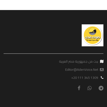
يبث من جمهورية مصر العربية
Editor@AdenVoice.Net
+20 111 345 1309