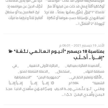
موعِدُهأشريعةُ الثالوثِ قد عادت " قواعدُها " حرباً على اللهِ يادينُ فماعادت
تُوحِّدُهُيا أمَّةً إيمانٍ قد خلت من قبلها ألأ ممُ تُحرِّفُ الدينَ عن مواضعه إذ
تتلمدُهُ "1"فِرَقٌ يُمزِّقُ بعضُها بعضاً .. فلا تجِدُ لربِّ العالمين يدا أو سلطانَ
تعبدُهُهذي تؤسلِمُهُ حسبَ هواها أو تُنصِّرُهُ أقاليمَ ثلاثاً وغيرُها ما فتِأت
تُيَهودُهُ "2"أفتقتُلُ ا ...
الأحد, 19 ديسمبر 2021 - 06:01 م
بمناسبة 18 ديسمبر *ألـيـوم الـعـالَـمـي لـلُّـغَـة* 💫
*إقـــرأ .. أُكــتُـب
_ألقصيدة الفائزة بميدالية_ _الجائزة الأولى الذهبية_ _في
مسابقة انتهاء_ _استكمال_ _الحملة الشاملة لمحو_
_الأُمِّيَّة وتعليم الكبار في_ *جمهورية اليمن* *الديمقراطية
الشعبية* 1984م 🟡 إقــرأ إقــرأ إقــرأ إقــرأ
وطـنـي لَــو عـلَّـمـنـي وجــهَ الحـرفِ وسِـرَّ المِـهَـنِ سأُهدي الدنيـا مجـدَ
الـيمـنِ وأُهـدي اليمَـنَ حُـبَّ ا ...