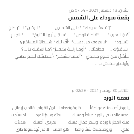
الاثنين, 13 ديسمبر 2021 - 07:54 ص
بقعة سوداء على الشمس
*بُـقـعةٌ سـوداء* *علـى الشمـسِ *الـيمَـن* ! *بـطـنِ
أمَّـةِ الـعـرب* *قاطبة الوطن* *سـجِّـل أيهـا الـتاريخ* *بالحِـبـرِ
الأسـود* *لا بحروفٍ من ذهَـب* *أُفٍّ لَـكَ* سُـلـطانَ المساكين!
..سُـمُـوُّكَ .. فخامتُك ، *أوَمـا زِلــتَ تكـفــرُ* ؟مـا اسمُـك يـا ... ؟
تــأكُـلُ مِـن جــوعِ جِـلــديَ *أفـمـا تـشكــرُ* ؟أعـطَـيتُـكَ لَـحـمَ بـطَنـي
وأولاديَوعـفـشَ ب ...
الثلاثاء, 30 نوفمبر 2021 - 02:29 م
نعمة الورد
يا وردتيأحب منك عواطفاً حُلوةوتعطفا لدِنَ القوام فالحب إيماني
ودينيفالحب في الورد صباحاً ومساء تحيَّةً وشمُّ الورد يُحيينيأحب
فيك العطر يا وردة وسحرَ جمال عينيك يغريني أحببتكِ اهديتُك
قلبي وروحيتمنيتُ شيئا واحدا هو القلب لا غير تُهدينيوما ظني