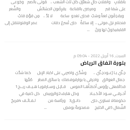
بانقلابِ وانفلاتِ حالِ شعبْإن كان ثلثُ الشعب .. مَوتى بالصبر وجَوعى
على شفا قبر ومرضى بالقناعة يقرِضُون الحشائشَ والشِّعر
ويقذِفُون لعناً وسَبْ فحتى تغدو ساعة لا بُدَّ .. مِن قوَّةِ قلبْ
فنحنلم نزل موتى .. إلا ساعَةْ حتى تُسرعُ دقات عمر الوقتوتنتقل إلى
القلبفيكونُ لها وزنُ ...
السبت, 16 أبريل 2022 - 09:04 م
بلورة اتفاق الرياض
حِـنِّي يـا رُعـودحِـنِّي .. وشُدِّي واضربي على اكباد الإبل كما شدَّت
جمال العوالق واحرقي يا بوارقوفضلك يا سائق المطر صُبَّها
قذائفعلى رؤوس أخطـأَهـا الموس قـاتِـل وسـارقويـا هـيـف ريــح1
أحـرقـي سـود الأكـبـاد وكل هايف2والرويبض كل دُمية في
حكومةلا تساوي حتى دانـق3 ورئاسة من لـفـائـف 4فريحُ
الشَّمال 5في الخليج مصحوبةً بومضِ ...