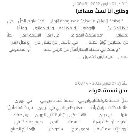
الثلاثاء, 01 مارس 2022 - 08:48 م
وطني انا لستُ مسافرا
*توطئة* [ سِيَّان فلسطينَ و عدنبوِحدة الزمان قد تساوى الكُلَُ في
هذا المكان ] ⚫وطني ..تلك قصائدي وتلك حقائبي وما أنا
بمسافر *قد سئِمتُ التطواف في البحار السبعةِ البحار بحثاً
عن المحارعن لُؤلؤِ الكلام .. في الأشعار..عن جِنكيز خان او بطلَ التتار!
* وقفتُ في محطةِ القطارأسألُ عن هِرَقلٍ جديد أو قديموفي
المطار عن فارسِ المَغول ...
الاثنين, 07 فبراير 2022 - 03:14 م
عدن نسمة هواء
عدنْ ..نسمة هواءلقلبيولروحي بسمة شفاء جروحي في الهوى
🔴ما حدَقَت عينيإن رأت دمعةَ بكاءولقلبي في الهوى فرحةَ شفاءأحنَّ
منها لي دوى 🟢ما حكى بدرٌ لنجمَةفي الهوى بوحَ صفاء
بالضياء أو بكت زهرة لنسمة ، للندى صوحَ جفاء * في
الهواءإلا تنسمتُ بفَن نجوى فرحَ شجوَ حزَن 🟠ما أرِجَ الصباح