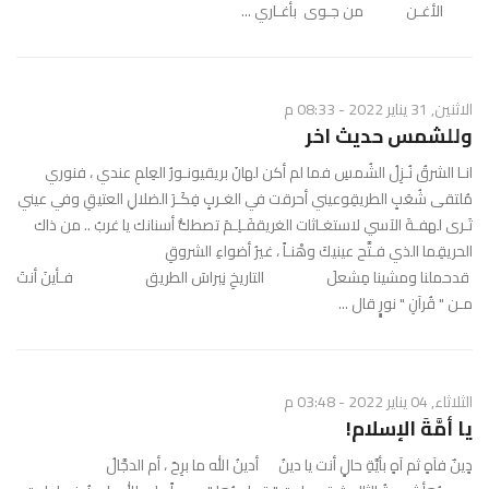
الأغـن من جـوى بأغـاري ...
الاثنين, 31 يناير 2022 - 08:33 م
وللشمس حديث اخر
انـا الشرقُ نُـزِلُ الشُمسِ فما لم أكن لهانَ بريقيونـورُ العِلمِ عندي ، فنوري
مُلتقى شُعَبِِ الطريقِوعيني أحرقت في الغـربِِ فِكَـرَ الضلالِ العتيقِ وفي عيني
تَـرى لهفـةَ الآسي لاستغـاثات الغريقفَـلِـمَ تصطكُّ أسنانك يا غربُ .. من ذاك
الحريقِما الذي فـتَّح عينيكَ وهْنـاً ، غيرُ أضواءِ الشروقِ
قدحملنا ومشينا مِشعلَ التاريخِ نِبراسَ الطريق فـأينَ أنتَ
مـن " قُرآنِ " نورٍٍ قال ...
الثلاثاء, 04 يناير 2022 - 03:48 م
يا أمَّةَ الإسلام!
دِِينٌ فآهٍ ثم آهٍ بأيَّةِ حالٍ أنت يا دينُ أدينُ الله ما برِحَ ، أم الدجَّالُ