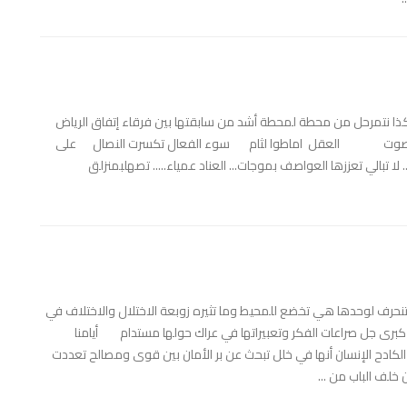
نتمرحل من محطة لمحطة أشد من سابقتها بين فرقاء إتفاق الرياض
ل ضاع صوت العقل اماطوا لثام سوء الفعال تكسرت النصال على
بالي تعززها العواصف بموجات... العناد عمياء..... تصهلبمنزلق
 تنحرف لوحدها هي تخضع للمحيط وما تثيره زوبعة الاختلال والاختلاف في
 كبرى جل صراعات الفكر وتعبيراتها في عراك حولها مستدام أيامنا
الكادح الإنسان أنها في خلل تبحث عن بر الأمان بين قوى ومصالح تعددت
 خلف الباب من ...