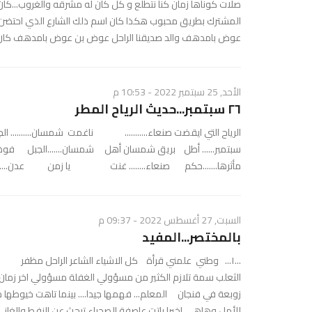
صلات كوناها زمان كنا نتطلع و كل كان له مشرقه والغروب...كان الزما
المشترك بطريق محبوب هكذا كان اسم ذلك الشارع الذي احتضن طفو
عوض بامدهف والد صديقنا الراحل عوض بن عوض بامدهف كان الو
الأحد, 25 سبتمبر 2022 - 10:53 م
٢٦ سبتمبر...حديث الرياح المطر
الرياح التي ايقضت صنعاء........... ناغمت شمسان.......... ال
سبتمبر...... أطل بريق شمسان أهل شمسان.......الجبل فو
مأثرها.......حكم صنعاء........ غنت يا زمن عدن.... ال
السبت, 27 أغسطس 2022 - 09:37 م
بالمختصر...المفيد
للأمل وهاهي اخيرا باتت عاصفة الصحراء تبحث عن النفط والغاز ..