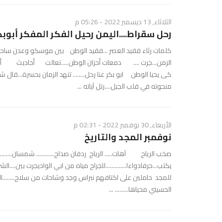
الثلاثاء, 13 ديسمبر 2022 - 05:26 م
رحل سقراط....اليمن رحيل الفكر المفكر أبوب
كلمات رثاء فقيد العصر ...فقيد الوطن بين موسكو وعدن ساحة الفكر
الزمن...جرت .... دمعات أحزان الوطن.....تعالت أحاديث أنبياء
كى يحيا الوطن ابو بكر عنا رحل........ تنهد الزمان بحسرة...قال
منحوته في قلب الجبل....رتل آياته ...
الأربعاء, 30 نوفمبر 2022 - 02:31 م
نوفمبر المجد والتاريخ
صخب الرياح آهات..... الرياح ردفان صداح............ شمسان..........
يكتب...حرفادواءا..............للجراح مياه من ابي الواديجرت بين
للمجد حاملين على اكتافهم نبراس وجد وشاحات من سلاح........ال
الحسيني محياها......... ...