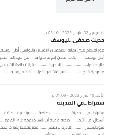
الخميس, 02 مارس 2023 - 03:10 م
حديث صحفي...ليوسف
فور اقتحام مبنى نقابة الصحفيين اليمنيين بالتواهي أدلى يوسف
أطل يوسف يكابد المحن إخوته خلوا به عن عهدهم انقلبوا تكالبوا
خانوه سرا...........................علنحجبوا ...........الحقيقة طلعة الشم
مسرحية خارج..................السياقاشاعوا خبرا.......أخاهم يوسف... ...
الأحد, 19 فبراير 2023 - 01:09 م
سقراط...في المدينة
​سقراط...في المدينة .......................رصاصة........ وبندقية 
أشكال في الأمر....... ضحية قضية أسرارها مبهمة عاى الفهم.....
سوداءتسير.............. هادرة لا تمطر...........قطرةفقط إشارات ع
قوم.........حيارىتنتابهم.............. حيرةأس ...