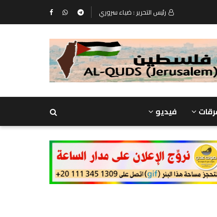
رئيس التحرير : ضياء سروري
رقات
فيديو