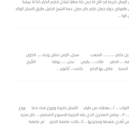
ن كريما قد اتاح لنا حين كنا صغارا نتبادل احلام الكبار كنا لنا عيشنا
لتي جوار جيران كرام كان منزل عمنا الشيخ الجليل طليق اللسان الوالد
ا ...
جبل تكلم............... الشعب سجل. الزمن تمايل وجه....... الكون
هة...... الدهر قالت.......يازمن عدن.........بوابة التأريخ
محيا فاض بها الحلم كلمت... أكتوبر ...
...١... وطني علمني قرأة كل الاشياء الشاعر الراحل مظفر النواب ....٢....يعطيك من طرف اللسان حلاوة ويزوغ منك كما يزوغ
الثعلب سمة تلازم الكثير من مسؤولي الغفلة مسؤولي اخر زمان ...٣... برنامج المتحري الذي بثته الجزيرة الاسبوع المنصرم..... كان مجرد
زوبعة في فنجان المعلم... فهمها جيدا.... بينما تاهت خيوطها من أيادي معدها ومخرجها ....٤...كانت عاصفة للحزم ثم عاصفة
.