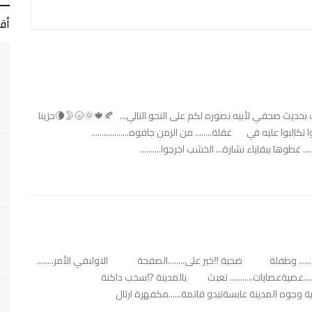
أق
 بحديث صحفي لأبيه نصوره لكم على النحو التالي... 🍂🍁🌞🌝🌛🌘حزينا
 عليه في غفلة........ من الزمن جافوه..................
س.... غطوها ببقاياء نشارة... الخشب اخرجوا..........
طلقة........... وطفلة ضحية ‼️خبر على........الصفحة الاولىفي الأمر........
....عصيةعصابات........... تعبث بالمدينة ⁉️سحب داكنة
دمية وجوه المدينة عابسةتبدو قاتمة......مكفهرة ارتال