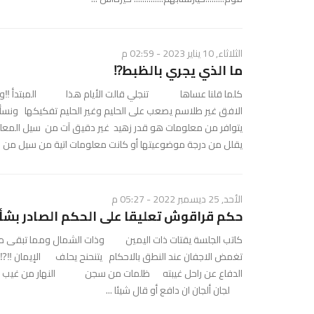
الثلاثاء, 10 يناير 2023 - 02:59 م
ما الذي يجري بالظبط⁉️
كلما قلنا عساها تنجلي قالت الأيام هذا المبتدأ ‼️وها نحن...
الافق غير طلاسم يصعب على الحليم وغير الحليم تفكيكها و
يتوافر من معلومات هو قدر زهيد غير دقيق آت من سيل المعلوم
يقلل من درجة موضوعيتها أو كانت معلومات اتية من سيل من ..
الأحد, 25 ديسمبر 2022 - 05:27 م
حكم قراقوش تعليقا على الحكم الصادر بشأ
​كاتب الجلسة يقتات ذات اليمين وذات الشمال ومما تبقى
تغمض الاجفان عند النطق بالاحكام يتنحنح يحلف الإيمان ‼️⁉️ه
الدفاع عن راحل غيبته ظلمات من سجن النهار من غيب البيا
لجان ألجان ان دافع أو قال شيئا ...