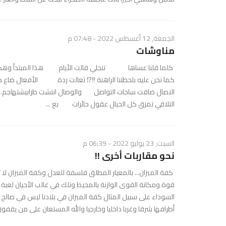
الجمعة, 12 أغسطس 2022 - 07:48 م
مناوشات
كلما قلنا عساها تنجلي قالت الأيام هذا المبتدأ وهكذا 
كما نحن عليه بلحظتنا الراهنة ‼️⁉️ تعالت ردة الأفعا
النصال ضاقت ساحات التواصل والوصال انتشت طرابيشتهاجم... لا ت
التلاقي تمزق كل الحبال عقول حائرات بع ...
السبت, 23 يوليو 2022 - 06:39 م
نحو مقاربات أخرى !!
كفة الميزان... بالمعيار المطلق فلسفة للعدل وكفة الميزان لا
قوة ومكانة القوى الوازنة بالمحيط وتلك في غالب الأحيان لعبة
السوداء على سبيل المثال كفة الميزان في بلادنا ليس في صالح 
أطرافها شرقا وغربا داخليا وخارجيا والله المستعان على من يقفون