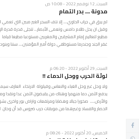
السبت, 12 نوفمبر 2022 - 10:08 ص
مدونة .... بدر التمام
لم يبق في جراب الحاوي.... إلا نتف السحر الغير مبين التي تع
وقبل ان يحل ظلام دامس وتعمى الأبصار... تتجلى قدرة قدرة الإ
مطيع لتعاليم إمام المشرقين والمغربين مستوعبا مطيعا قيام
غفر الجند وجندرما مستوظفي دولة أمير المؤمنين.... سننا وبنودا 
السبت, 29 أكتوبر 2022 - 06:20 م
لوثة الحرب ووحل الدماء !!
ولا وحل غير وحل الغباء والنعاس وقيلولة الارتخاء العازف سيم
يدفع الثمن دما منهمرا وهناك من يقبضون الثمن عدا ونقدا وم
والأرض..... صخورا جبالا وهضابا ومرتفعات واراض بور واخرى بش
الحصار والفساد وغيرهما من موبقات حرب ضروس قد أن وحان لم
الخميس, 20 أكتوبر 2022 - 08:26 م