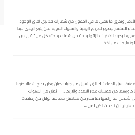
مي الأبصار وتحرق ما تبقى ما في الجفون من شعيرات قد ترى آفاق الوجود
مام المقتدر ليصوغ لطريق الهدية والسلوك القويم لمن يتبع الهدى عبدا
ا سجودا ركوعا لخطوات انزلتها رحمة من شملت رحمته كل من تبقى من
وتعليمات من أخذ ...
فونية سيل الدماء تلك التي تسيل من جنبات كيان وطن يذبح شمالا جنوبا
ا جاورهما من مقتنيات عصر التمدد والارتخاء ثمان من السنوات
ق الأنفس يتم زراعتها بما تيسر من محاصيل مصاحبة بوابل من رصاصات
عاولها ان تصمت لكن لمن ...