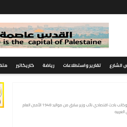
 الشارع
تقارير واستطلاعات
رياضة
كاريكاتير
متف
د. علي عبد الكريم محمد أديب وكاتب باحث اقتصادي نائب وزير سابق من مواليد 1948 الأمين العام
العربيه