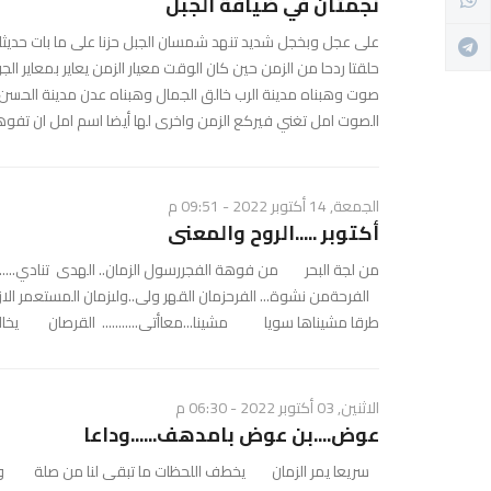
نجمتان في ضيافة الجبل
على عجل وبخجل شديد تنهد شمسان الجبل حزنا على ما بات حديث
حلقتا ردحا من الزمن حين كان الوقت معيار الزمن يعاير بمعاير 
صوت وهبناه مدينة الرب خالق الجمال وهبناه عدن مدينة الحسن 
الصوت امل تغني فيركع الزمن واخرى لها أيضا اسم امل ان تفوهت ت
الجمعة, 14 أكتوبر 2022 - 09:51 م
أكتوبر .....الروح والمعنى
من لجة البحر من فوهة الفجررسول الزمان.. الهدى تناد
الفرحةمن نشوة... الفرحزمان القهر ولى..ولىزمان المستعمر الا
طرقا مشيناها سويا مشينا...معاأتى........... القرصان يخالف ا
الاثنين, 03 أكتوبر 2022 - 06:30 م
عوض....بن عوض بامدهف......وداعا
سريعا يمر الزمان يخطف اللحظات ما تبقى لنا من صلة وصلات با