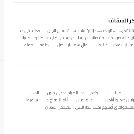
كر السقاف
.......... تاوهت.... حزنا ابتسامات.... شمسان الجبل....دمعات على خد
 العصر....فلاسفة صانوا عهودا... عهود من صارعوا الطاغوت طويلا......
 شمسان أبوبكر..... عنا رحل قال شمسان الجبل.........كلمة.... جملة
............طربا...................يغني ✨ للصباح ✨على جبين........ الدهر
....الشرايين ضختها أنامل غر ميامين أيام الكفاح غر....... سافروا
عشقوافاق أعينهم نجلاء تنظر للاتي ..البعيدمن بساتين