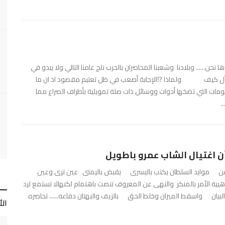
... وبلادنا وشعبنا المحاصران بالحرب نلج عامنا التالي ولا يبدو في
نسأل كيف ولماذا ⁉️الإجابة أصعب في ظل تعتيم مقصود اذ ان ما
ات التي تضخها أدوات ووسائل ذات صلة تمويلية بأطراف الصراع مما
.
ن اغتيال الشاب عمرو باطويل
 من موايد السلطان يكتب باليسرى يقبض باليمنى عين ترى وعين
يية الأمر بالمنكر والنهى عن المعروف تنصت باهتمام لكنهالا تستمع لرد
ن واسقط الميزان وخلط الحق بالزيف والبهتان دفاعه...... تحاصره
ال