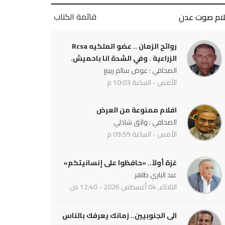
قائمة الكتاب
لام صوت عدن
روائح الزمان .. عضو الملكيه Rcsa
الزراعية . وفي الشدة انا باحميش.
الصحافي : عوض سالم ربيع
الأمس - الساعة 10:03 م
افلام ممنوعة من العرض
الصحافي : واثق شاذلي
الأمس - الساعة 09:59 م
غزة أولاً.. «حافظوا على إنسانيتكم»
عبد الباري طاهر
الثلاثاء, 04 أغسطس 2026 - 12:40 ص
الى الجنوبيين.. زمانك يعرفك بالناس