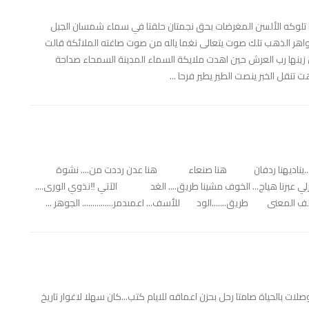
ا تلوكه الألسن المغرضات بحق نجمتان حلقتا في سماء شمسان الجبل
الجواهر الذهب تلك صوت يتعالى نغما ياله من صوت صاغته الملائكة قالت
زينها رب العرش حين اهدت ملايكة السماء المدينة السمحاء صداحة
نقل الخبر ينصت الطير يطير فرحا ...
ي.......يناديهنا ردفان هنا صنعاء هنا عدن رددت من.... نشوة
زلي عبرنا هياج... الخوف مشينا طريق.... الغد الآتي ‼️نذوي الورى....
لمعنى طريق.......الود للأسف... اعمىدمر............... الجوهر ...
لحياة صامتا رحل بحزن اعماقه للايام كتب...كان سهلا لاغوار تاريخ