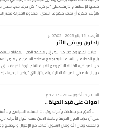
قيمها الإنسانية والتاريخية.على "حر كرك " كل حرف فيها يحمل جرس
هؤلاء فكرة أن يقف مكتوف الأيدي ، معدوم القدرات فقير السي
الأربعاء, 15 يناير 2025 - 07:02 م
راحلون ويبقى الأثر
صليت الظهر وخرجت من بيتي إلى منطقة الدقي لمقابلة سعادة ال
بليغ المخلافي . للسنة الثانية يجمع سعادة السفير في مبنى الس
من المواضيع القابلة للنشر وغير القابلة للنشر نتيجة الظروف ا
دور الإعلام في المرحلة الحالية والعوائق التي تواجهنا جميعا ، إضا
السبت, 19 أكتوبر 2024 - 12:07 م
اموات على قيد الحياة ..
لا أتفق مع جماعات وأحزاب وكيانات الإسلام السياسي ولا أستطيع
على أن خراب الدول العربية وخاصة اليمن سببه الأول الأحزاب ال
والخطب وقال الله وقال الرسول.أختلف مع الإخوان والإصلاح