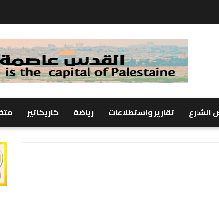
 الشارع
تقارير واستطلاعات
رياضة
كاريكاتير
متف