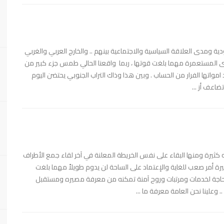
ية ومدى العلاقة السياسية والاجتماعية بينهم .. والخارج العربي والغربي
 المستعمرة مهما بلغت قوتها ، ربما واقعنا الحالي طمس جزء كبير من
 امواتها الفرار من الحساب . وبين هذا وذاك التراب الجنوبي يحتضن اليوم
ضاعف أز ...
جه كثيرة ومنها البقاء على نفس الخريطة المعلنة في آخر لقاء جمع الأطراف
ة أمر صعب للغاية والإعتماد على الساحة لن يدوم طويلاً مهما بلغت
 بحاجة لخدمات ومرتبات وروح آمنة تمكنه من معرفة مصيره ومستقبل
علينا نحن العامة معرفة ما ...