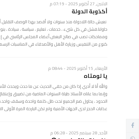
الاثنين, 27 أكتوبر 2025 - 07:19 م
أكذوبة الدولة
نعيش حالة اللادولة منذ سنوات ولا أقصد بهذا الوصف التقليل 
حاولنا.فشل في كل شيء ، خدمات ، تعليم ، سياسة ، سيادة ، بنو
ومماحكات تصب في صالح البعض.أعضاء المجلس الرئاسي في إعارة 
كنوع من التنفيس وزيارة الأهل والأصدقاء في المناسبات الرسمية
الأربعاء, 15 أكتوبر 2025 - 08:44 م
يا لومتاه
والله أنا لا أدري إذا كان من حقي الحديث عن ما حدث ويحدث لل
وإنما بما عاناه الأستاذ طيلة السنوات الماضية من تضييق وإعتق
الحدود ، يحاول ضم الجميع تحت ظل كلمة واحدة وسقف واحد.سنه
عذابات الحجز لدى الجهات الأمنية ولم تكن البارحة المرة الأولى الت
الأحد, 28 سبتمبر 2025 - 06:28 م