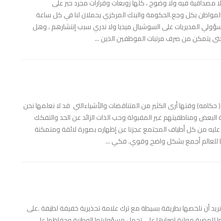
 مصداقية فيه ولا وضوح ، كلها زوبعات وقرارات مجرد حبر على
لمواطن بكل وجع.الحكومة والبنك المركزي يحملان لنا في كل ساعة
مسؤولي المديريات على السوشيال ميديا ولا ندري سبب إنتشارهم ، وهل
حتى يتمكن من صرف مرتبات الموظفين الذين ...
حكامه) وقتها أرى الكثير من المتناقضات والأشياءالتي قد لا نعلمها نحن
بعض ومناطقيتهم غير المقبولة وحب الذات الزائد عن الحد والتفكك
 عليه من كل أطياف المجتمع عجزنا عن إظهاره بصورة لائقة ومتمكنة
ا للعالم أجمع بشكل واضح وقوي. فكي ...
ونريد أن نلخصها بطريقة بسيطة مع ترك علامة تحذيرية خفيفة لطيفة .على
ا للهضبة معلنة إصرارها على تحمل مسؤوليتها الوطنية وحفاظها على