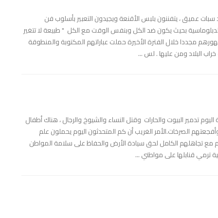
سبات عميق ، يتفننون بلبس الأقنعة ويجيدون التعبير بأسلوب فن
 الدبلوماسية بحيث يكون ضد الكل وبنفس الوقت مع الكل " طبيعة لا تتغير
ورهم مجددا خلال الفترة الأخيرة حملت عباراتهم المكتوبة والمنطوقة
اب البلاد ومن عليها . لس ...
ليوم تدمير البيوت والحارات وقتل النساء والشيوخ والرجال ، هناك أطفال
وأفجعتهم الصرخات.الأمر الغريب أن كم المتحدثون اليوم يحملون علم
م مع تجاهلهم الكامل لحق سيادة الأرض والحفاظ على سلامة المواطن
 ترمي قنابلها على مواطني ...