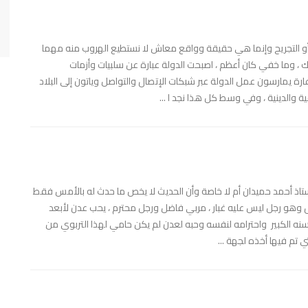
أو التجريح وإنما هي حقيقة وواقع معاش لا نستطيع الهروب منه مهما
ك ، وما خفي كان أعظم ، اصبحت الدولة عبارة عن سلبيات وأزمات
يمارسون عمل الدولة عبر شبكات الإتصال والتواصل وياتون إلى البلاد
 والدينية ، وفي وسط كل هذا نجد ا ...
أستاذ أحمد حميدان أم لا خاصة وأن الحديث لا يخص ما حدث له بالأمس فقط
ال وهو رجل ليس عليه غبار ، مربي فاضل ورجل محترم ، يحب عدن لأبعد
 الكبير واحترامه لنفسه وحبه لعدن لم يكن حامي لهذا التربوي من
ي تم فيها أخذه لجهة ...