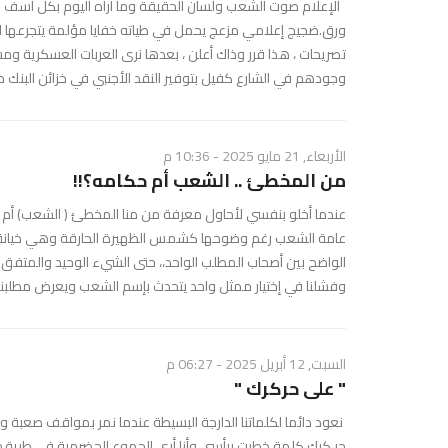
الإعلام صوت الشعب ولسان الحقيقة وما أراه اليوم بكل أسف لا
ورق.ضجيج إعلامي مزعج يحمل في طياته خفايا مؤلمة يتجرعها ا
تصريحات ، هذا قرر وذاك أعلن ، بعدها نرى العربات العسكرية و
وجودهم في الشارع كفيل بتوفير النقد الأجنبي في خزائن البنك 
الأربعاء, 21 مايو 2025 - 10:36 م
من المخطئ .. الشعب أم حكامه؟!!
عندما أخلو بنفسي لأحاول معرفة من منا المخطئ ( الشعب) أم ( 
عامة الشعب رغم وضوحها كشمس الظهيرة الحارقة وهي خيانة ال
الواضح بين أصحاب المطلب الواحد،، حتى الشيء الوحيد والمتفق
وفشلنا في إختيار ممثل واحد يتحدث بإسم الشعب ويعرض مطلبن
السبت, 12 أبريل 2025 - 06:27 م
" على حركرك "
نعود دائما لكلماتنا الدارجة البسيطة عندما نمر بمواقف صعبة 
حر كرك كلمة خطرت برأسي وأنا أرى الجموع الحضرمية في طريقه