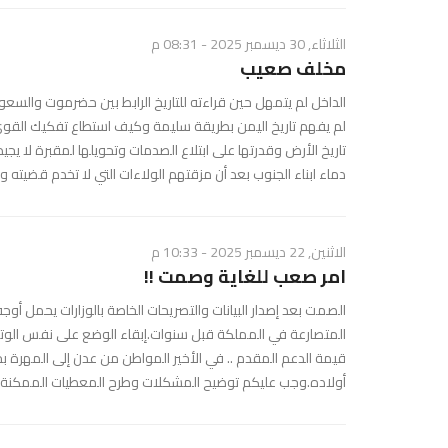
الثلاثاء, 30 ديسمبر 2025 - 08:31 م
مخلف صعيب
الداخل لم يتمهل حين قراءته للتاريخ الرابط بين حضرموت والسعود
لم يفهم تاريخ اليمن بطريقة سليمة وكيف استطاع تفكيك القوى
تاريخ الأرض وقدرتها على ابتلاع الصدمات وتحويلها لمقبرة لا يجيد
دماء ابناء الجنوب بعد أن مزقتهم الولاءات التي لا تخدم قضيته وت
الاثنين, 22 ديسمبر 2025 - 10:33 م
امر صعب للغاية وصمت !!
الصمت بعد إصدار البيانات والتصريحات الخاصة بالوزارات يحمل أو
المتصارعة في المملكة قبل سنوات.إبقاء الوضع على نفس الوتير
قيمة الدعم المقدم .. في الأخير المواطن من عدن إلى المهرة
أولاده.وجب عليكم توضيح المشكلات وطرح المعطيات الممكنة .. و