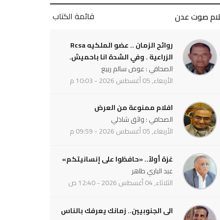
قائمة الكتاب
لام صوت عدن
روائح الزمان .. عضو الملكيه Rcsa
الزراعية . وفي الشدة انا باحميش.
الصحافي : عوض سالم ربيع
الأربعاء, 05 أغسطس 2026 - 10:03 م
افلام ممنوعة من العرض
الصحافي : واثق شاذلي
الأربعاء, 05 أغسطس 2026 - 09:59 م
غزة أولاً.. «حافظوا على إنسانيتكم»
عبد الباري طاهر
الثلاثاء, 04 أغسطس 2026 - 12:40 ص
الى الجنوبيين.. زمانك يعرفك بالناس