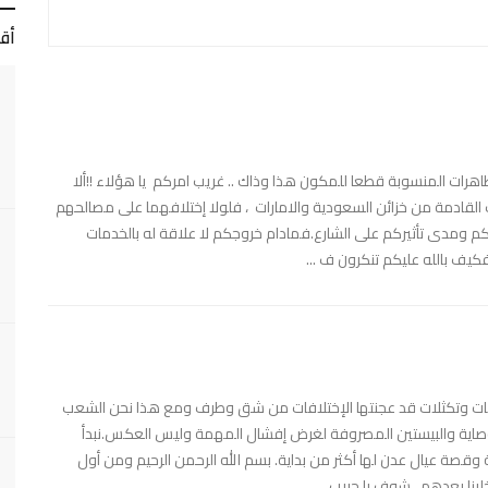
أق
ات المنسوبة قطعا للمكون هذا وذاك .. غريب امركم يا هؤلاء !!ألا
لقادمة من خزائن السعودية والامارات ، فلولا إختلافهما على مصالحهم
م ومدى تأثيركم على الشارع.فمادام خروجكم لا علاقة له بالخدمات
كيف بالله عليكم تنكرون ف ...
امات وتكثلات قد عجنتها الإختلافات من شق وطرف ومع هذا نحن الشعب
ل الوصاية والبيستين المصروفة لغرض إفشال المهمة وليس العكس.نبدأ
ية وقصة عيال عدن لها أكثر من بداية. بسم الله الرحمن الرحيم ومن أول
نا بعدهم ، شوف يا حبيب ...