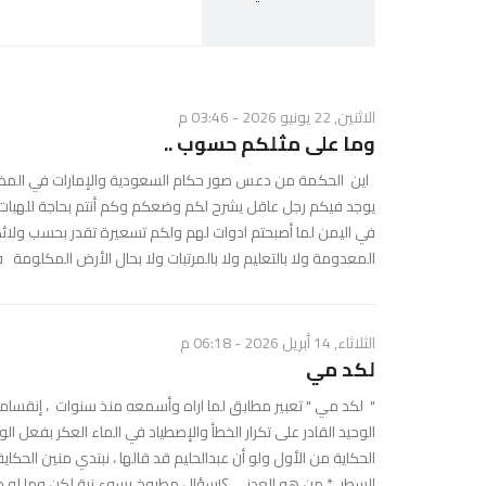
الاثنين, 22 يونيو 2026 - 03:46 م
وما على مثلكم حسوب ..
اين الحكمة من دعس صور حكام السعودية والإمارات في المظاهر
يوجد فيكم رجل عاقل يشرح لكم وضعكم وكم أنتم بحاجة للهبات ا
في اليمن لما أصبحتم ادوات لهم ولكم تسعيرة تقدر بحسب ولائك
المعدومة ولا بالتعليم ولا بالمرتبات ولا بحال الأرض المكلومة ف
الثلاثاء, 14 أبريل 2026 - 06:18 م
لكد مي
​" لكد مي " تعبير مطابق لما اراه وأسمعه منذ سنوات ، إنقس
الوحيد القادر على تكرار الخطأ والإصطياد في الماء العكر بفع
الحكاية من الأول ولو أن عبدالحليم قد قالها ، نبتدي منين الحكا
السطر * من هو العدني ؟!سؤال مطبوخ بسوء نية لكن وما له خلي