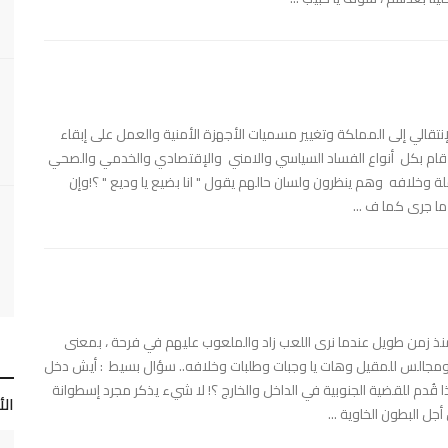
تقالي إلى المملكة وتغيير مسميات الأجهزة الأمنية والعمل على إبقاء
 من قام بكل أنواع الفساد السياسي والامني والإقتصادي والخدمي والصحي
ملة وخلافه وهم ينظرون ولسان حالهم يقول " انا بضيع يا وديع " ؟!وإن
ما جرى كما ف ...
ه منذ زمن طويل عندما نرى اللعب زاد والملعوب عليهم في فرحة ، بمعنى
 ومجالس للمقيل وهات يا وجبات وطلبات وخلافه.. سؤال بسيط : أيش دخل
قُدم للقضية الجنوبية في الداخل والخارج ؟! لا شيء يذكر مجرد إسطوانة
ال
جل البطون الخاوية ...