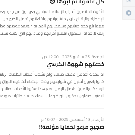
كل علة وانتم ابوها 😠
الأخوة المنتمون لأحزاب الإسلام السياسي يعودون من جديد بعد 
الإصطياد والإقناع ، نرى منشوراتهم ولقاءاتهم تحمل الكثير من
مهما بلغ حجم خيباتهم وسقطاتهم المخزية " .وبعد عودتهم وظه
زيف لا حد له ، يسعون لتلميع أحزابهم وقياداتهم التي كانت سبب خر
الجمعة, 26 سبتمبر 2025 - 12:00 ص
خدعتهم شهوة الكرسي
​لم يتحدث أحد عن قصف صنعاء ولم يشجب أصحاب الكلمات الرنانة ا
كانوا يلعبون آمنين في شوارعهم وقت الإعتداء أغتالتهم النيران 
الوحدة وينتمون لشمال اليمن ومع هذا سخروا الأحداث لصالحه
اليمني.يحتفلون بذكرى الثورة وعلى سماء صنعاء طائرات صهيونية
الأربعاء, 13 أغسطس 2025 - 10:07 م
ضجيج مزعج لخفايا مؤلمة!!