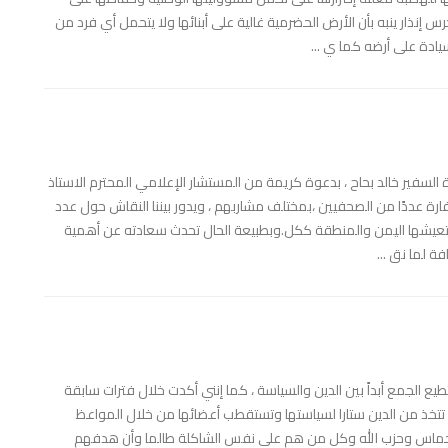
 إنذار ينبه بأن الأرض الحضرمية غالية على أبنائها ولا يتحمل أي فرد من
ادة على أرضه كما ي ...
سفير خالد بحاح ، بدعوة كريمة من المستشار الإعلامي المحترم الاستاذ
فارة عددًا من الصحفيين ،بمختلف مشاربهم ، ويدور بيننا النقاش حول عدد
لتي تعيشها اليمن والمنطقة ككل.وبطبيعة الحال تحدث سعادته عن أهمية
فة لما نق ...
 الجمع أبداً بين الدين والسياسة ، كما إنني أكدت خلال فترات سابقة
تي تتخذ من الدين ستارا لسياستها وتستقطب أعضائها من خلال المواعظ
 وحماس وحزب الله وكل من هم على نفس الشاكلة طالما وأن هدفهم