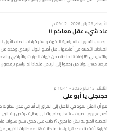
الأربعاء, 28 يناير 2026 - 09:12 م
عاد شيء عقل معاكم !!
بحسب التسويات السياسية الاخيرة وسفر قيادات الصف الأول للإن
القيادات الأمنية في أماكنها .. هل أصبح اللواء الزبيدي وحده
والتعليمي ؟!! إضافة لما جناه من خيرات الجبايات والأراضي والع
فرضنا حسن نوايا من زحفوا إلى الرياض فلماذا لم نراهم يرفضون 
الثلاثاء, 13 يناير 2026 - 10:41 م
حجنجلي يا أبو علي
مع أن المثل يعود في الأصل إلى العراق إلا أننا في عدن نتداول
أصح عجبهم الصوت .. شعار وعلم واغاني وطنية ، رقص وفنانين
القضية الجنوبية بكل ما يجري ؟! طيب على مدى تسع سنوات ماذا 
تكرارها أفقدنا مصداقيتها..عندما كانت هناك مطالبات للخروج من أ