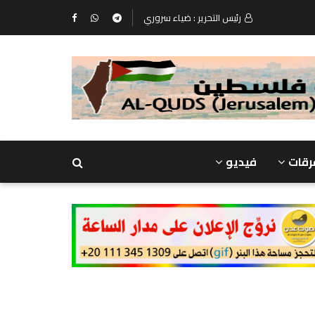
رئيس التحرير : ضياء سروري
رقات
فيديو